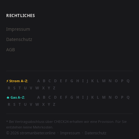
RECHTLICHES
Impressum
Datenschutz
AGB
A
B
C
D
E
F
G
H
I
J
K
L
M
N
O
P
Q
⚡ Strom A–Z:
R
S
T
U
V
W
X
Y
Z
A
B
C
D
E
F
G
H
I
J
K
L
M
N
O
P
Q
🔥 Gas A–Z:
R
S
T
U
V
W
X
Y
Z
* Bei Vertragsabschluss über CHECK24 erhalten wir eine Provision. Für Sie
entstehen keine Mehrkosten.
© 2026 stromanbieter.online ·
Impressum
·
Datenschutz