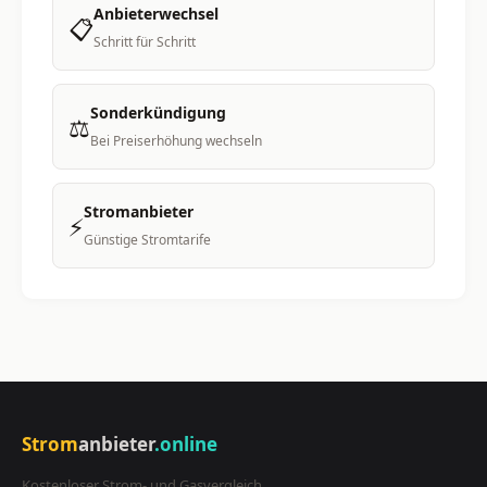
Anbieterwechsel
📋
Schritt für Schritt
Sonderkündigung
⚖️
Bei Preiserhöhung wechseln
Stromanbieter
⚡
Günstige Stromtarife
Strom
anbieter
.online
Kostenloser Strom- und Gasvergleich.