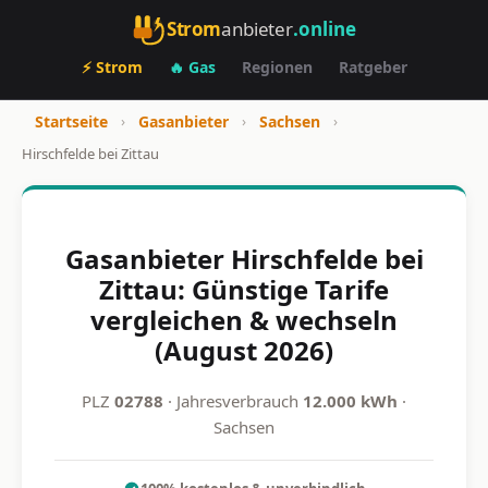
Strom
anbieter
.online
⚡ Strom
🔥 Gas
Regionen
Ratgeber
Startseite
›
Gasanbieter
›
Sachsen
›
Hirschfelde bei Zittau
Gasanbieter Hirschfelde bei
Zittau: Günstige Tarife
vergleichen & wechseln
(August 2026)
PLZ
02788
· Jahresverbrauch
12.000 kWh
·
Sachsen