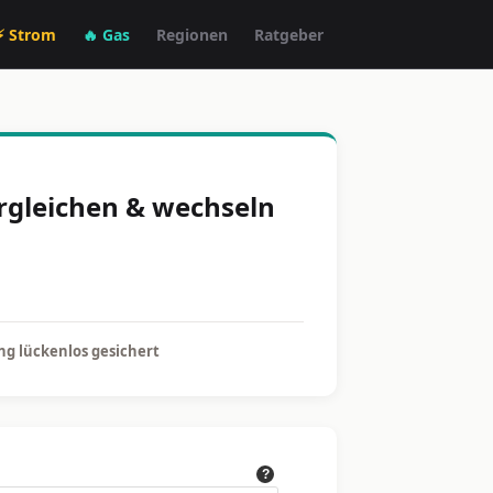
⚡ Strom
🔥 Gas
Regionen
Ratgeber
ergleichen & wechseln
g lückenlos gesichert