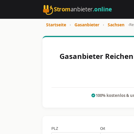
Strom
anbieter
.online
Startseite
›
Gasanbieter
›
Sachsen
›
Re
Gasanbieter Reichenb
100% kostenlos & u