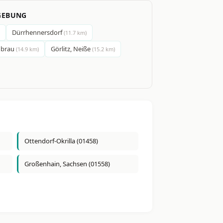
GEBUNG
Dürrhennersdorf
(11.7 km)
ubrau
Görlitz, Neiße
(14.9 km)
(15.2 km)
Ottendorf-Okrilla (01458)
Großenhain, Sachsen (01558)