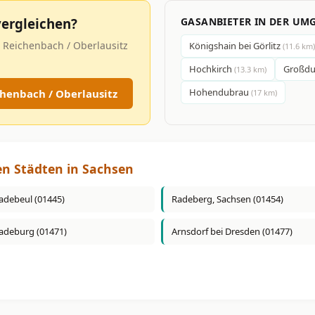
ergleichen?
GASANBIETER IN DER UM
 Reichenbach / Oberlausitz
Königshain bei Görlitz
(11.6 km)
Hochkirch
Großd
(13.3 km)
Hohendubrau
henbach / Oberlausitz
(17 km)
en Städten in Sachsen
adebeul (01445)
Radeberg, Sachsen (01454)
adeburg (01471)
Arnsdorf bei Dresden (01477)