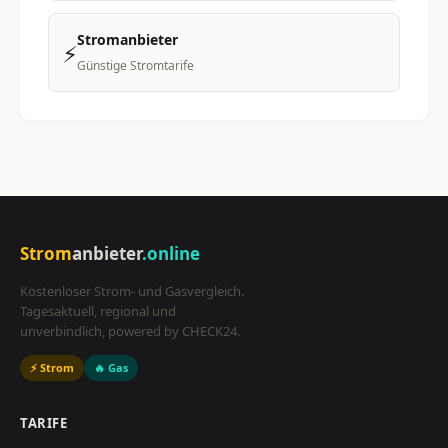
Stromanbieter
⚡
Günstige Stromtarife
Strom
anbieter
.online
Kostenloser Strom- und Gasvergleich.
Tagesaktuell, regional und
unverbindlich, powered by CHECK24.
⚡ Strom
🔥 Gas
TARIFE