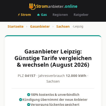
Strom
anbieter
.online
⚡ Strom
🔥 Gas
Regionen
Ratgeber
Startseite
›
Gasanbieter
›
Sachsen
›
Leipzig
Gasanbieter Leipzig:
Günstige Tarife vergleichen
& wechseln (August 2026)
PLZ
04157
· Jahresverbrauch
12.000 kWh
·
Sachsen
100% kostenlos & unverbindlich
Kündigung übernimmt der neue Anbieter
Versorgung lückenlos gesichert