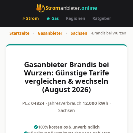
Strom
anbieter
.online
⚡ Strom
🔥 Gas
Regionen
Ratgeber
Startseite
›
Gasanbieter
›
Sachsen
›
Brandis bei Wurzen
Gasanbieter Brandis bei
Wurzen: Günstige Tarife
vergleichen & wechseln
(August 2026)
PLZ
04824
· Jahresverbrauch
12.000 kWh
·
Sachsen
100% kostenlos & unverbindlich