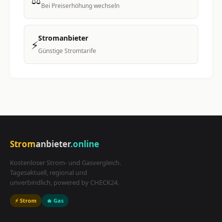
Bei Preiserhöhung wechseln
Stromanbieter
⚡
Günstige Stromtarife
Strom
anbieter
.online
Kostenloser Strom- und Gasvergleich.
Tagesaktuell, regional und
unverbindlich, powered by CHECK24.
⚡ Strom
🔥 Gas