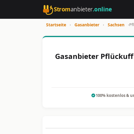
Strom
anbieter
.online
Startseite
›
Gasanbieter
›
Sachsen
›
Pf
Gasanbieter Pflückuff
100% kostenlos & u