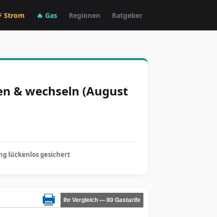
⚡ Strom
🔥 Gas
Regionen
Ratgeber
hen & wechseln (August
g lückenlos gesichert