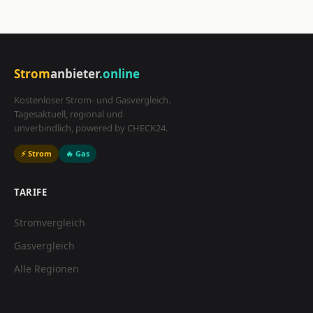
Strom
anbieter
.online
Kostenloser Strom- und Gasvergleich.
Tagesaktuell, regional und
unverbindlich, powered by CHECK24.
⚡ Strom
🔥 Gas
TARIFE
Stromvergleich
Gasvergleich
Alle Regionen