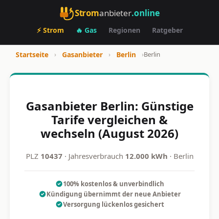
Strom
anbieter
.online
⚡ Strom
🔥 Gas
Regionen
Ratgeber
Startseite
›
Gasanbieter
›
Berlin
›
Berlin
Gasanbieter Berlin: Günstige
Tarife vergleichen &
wechseln (August 2026)
PLZ
10437
· Jahresverbrauch
12.000 kWh
· Berlin
100% kostenlos & unverbindlich
Kündigung übernimmt der neue Anbieter
Versorgung lückenlos gesichert