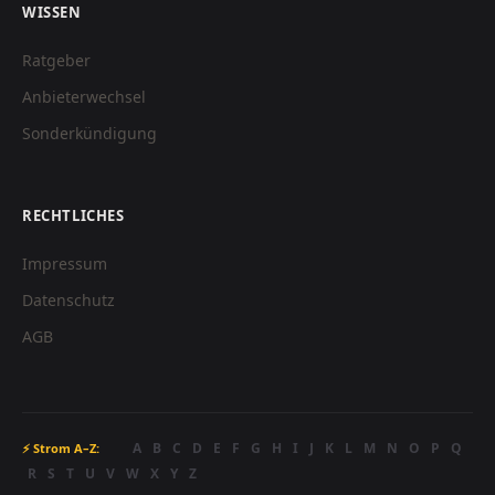
WISSEN
Ratgeber
Anbieterwechsel
Sonderkündigung
RECHTLICHES
Impressum
Datenschutz
AGB
A
B
C
D
E
F
G
H
I
J
K
L
M
N
O
P
Q
⚡ Strom A–Z:
R
S
T
U
V
W
X
Y
Z