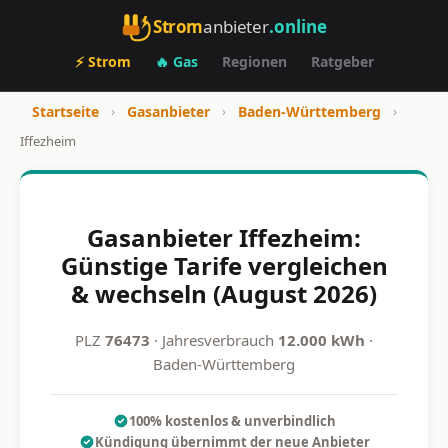
Strom
anbieter
.online
⚡ Strom
🔥 Gas
Regionen
Ratgeber
Startseite
›
Gasanbieter
›
Baden-Württemberg
›
Iffezheim
Gasanbieter Iffezheim:
Günstige Tarife vergleichen
& wechseln (August 2026)
PLZ
76473
· Jahresverbrauch
12.000 kWh
·
Baden-Württemberg
100% kostenlos & unverbindlich
Kündigung übernimmt der neue Anbieter