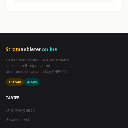
Strom
anbieter
.online
Kostenloser Strom- und Gasvergleich.
Tagesaktuell, regional und
unverbindlich, powered by CHECK24.
⚡ Strom
🔥 Gas
TARIFE
Stromvergleich
Gasvergleich