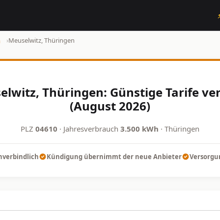
n
›
Meuselwitz, Thüringen
lwitz, Thüringen: Günstige Tarife ve
(August 2026)
PLZ
04610
· Jahresverbrauch
3.500 kWh
· Thüringen
nverbindlich
Kündigung übernimmt der neue Anbieter
Versorgun