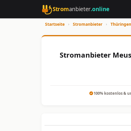
Strom
anbieter
.online
Startseite
›
Stromanbieter
›
Thüringe
Stromanbieter Meuse
100% kostenlos & u