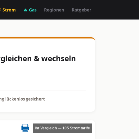
⚡ Strom
🔥 Gas
Regionen
Ratgeber
rgleichen & wechseln
g lückenlos gesichert