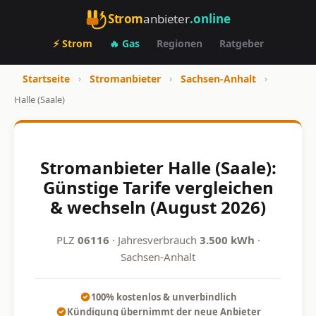
Strom
anbieter
.online
⚡ Strom
🔥 Gas
Regionen
Ratgeber
Startseite
›
Stromanbieter
›
Sachsen-Anhalt
›
Halle (Saale)
Stromanbieter Halle (Saale):
Günstige Tarife vergleichen
& wechseln (August 2026)
PLZ
06116
· Jahresverbrauch
3.500 kWh
·
Sachsen-Anhalt
100% kostenlos & unverbindlich
Kündigung übernimmt der neue Anbieter