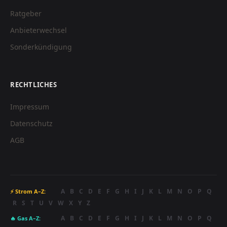
Ratgeber
Anbieterwechsel
Sonderkündigung
RECHTLICHES
Impressum
Datenschutz
AGB
A
B
C
D
E
F
G
H
I
J
K
L
M
N
O
P
Q
⚡ Strom A–Z:
R
S
T
U
V
W
X
Y
Z
A
B
C
D
E
F
G
H
I
J
K
L
M
N
O
P
Q
🔥 Gas A–Z: