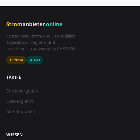
Strom
anbieter
.online
Kostenloser Strom- und Gasvergleich.
Tagesaktuell, regional und
unverbindlich, powered by CHECK24.
⚡ Strom
🔥 Gas
TARIFE
Stromvergleich
Gasvergleich
Alle Regionen
WISSEN