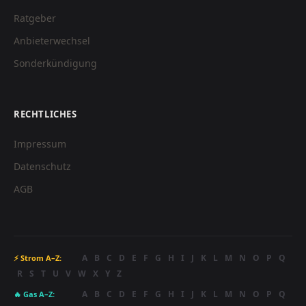
Ratgeber
Anbieterwechsel
Sonderkündigung
RECHTLICHES
Impressum
Datenschutz
AGB
A
B
C
D
E
F
G
H
I
J
K
L
M
N
O
P
Q
⚡ Strom A–Z:
R
S
T
U
V
W
X
Y
Z
A
B
C
D
E
F
G
H
I
J
K
L
M
N
O
P
Q
🔥 Gas A–Z: