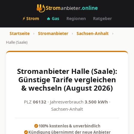
Strom
anbieter
.online
⚡ Strom
🔥 Gas
Regionen
Ratgeber
Startseite
›
Stromanbieter
›
Sachsen-Anhalt
›
Halle (Saale)
Stromanbieter Halle (Saale):
Günstige Tarife vergleichen
& wechseln (August 2026)
PLZ
06132
· Jahresverbrauch
3.500 kWh
·
Sachsen-Anhalt
100% kostenlos & unverbindlich
Kündigung übernimmt der neue Anbieter