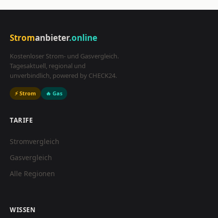
Strom
anbieter
.online
Kostenloser Strom- und Gasvergleich.
Tagesaktuell, regional und
unverbindlich, powered by CHECK24.
⚡ Strom
🔥 Gas
TARIFE
Stromvergleich
Gasvergleich
Alle Regionen
WISSEN