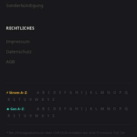
Sonderkündigung
RECHTLICHES
Impressum
Datenschutz
AGB
A
B
C
D
E
F
G
H
I
J
K
L
M
N
O
P
Q
⚡ Strom A–Z:
R
S
T
U
V
W
X
Y
Z
A
B
C
D
E
F
G
H
I
J
K
L
M
N
O
P
Q
🔥 Gas A–Z:
R
S
T
U
V
W
X
Y
Z
* Bei Vertragsabschluss über CHECK24 erhalten wir eine Provision. Für Sie