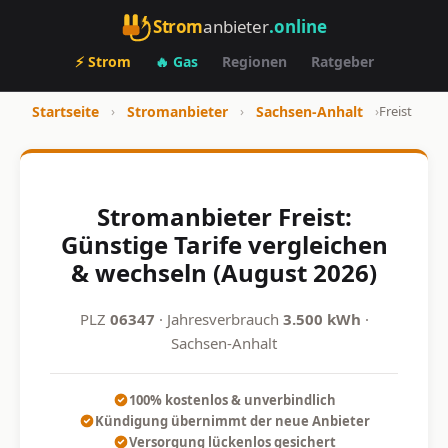
Strom
anbieter
.online
⚡ Strom
🔥 Gas
Regionen
Ratgeber
Startseite
›
Stromanbieter
›
Sachsen-Anhalt
›
Freist
Stromanbieter Freist:
Günstige Tarife vergleichen
& wechseln (August 2026)
PLZ
06347
· Jahresverbrauch
3.500 kWh
·
Sachsen-Anhalt
100% kostenlos & unverbindlich
Kündigung übernimmt der neue Anbieter
Versorgung lückenlos gesichert