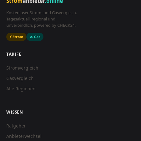
Strom
anbieter
.online
Kostenloser Strom- und Gasvergleich.
Tagesaktuell, regional und
unverbindlich, powered by CHECK24.
⚡ Strom
🔥 Gas
TARIFE
Stromvergleich
Gasvergleich
Alle Regionen
WISSEN
Ratgeber
Anbieterwechsel