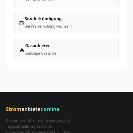
Sonderkündigung
⚖️
Bei Preiserhöhung wechseln
Gasanbieter
🔥
Günstige Gastarife
Strom
anbieter
.online
Kostenloser Strom- und Gasvergleich.
Tagesaktuell, regional und
unverbindlich, powered by CHECK24.