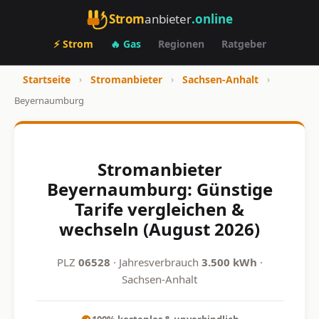
Strom
anbieter
.online
⚡ Strom
🔥 Gas
Regionen
Ratgeber
Startseite
›
Stromanbieter
›
Sachsen-Anhalt
›
Beyernaumburg
Stromanbieter
Beyernaumburg: Günstige
Tarife vergleichen &
wechseln (August 2026)
PLZ
06528
· Jahresverbrauch
3.500 kWh
·
Sachsen-Anhalt