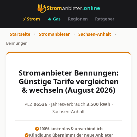
Strom
anbieter
.online
⚡ Strom
🔥 Gas
Regionen
Ratgeber
Startseite
›
Stromanbieter
›
Sachsen-Anhalt
›
Bennungen
Stromanbieter Bennungen:
Günstige Tarife vergleichen
& wechseln (August 2026)
PLZ
06536
· Jahresverbrauch
3.500 kWh
·
Sachsen-Anhalt
100% kostenlos & unverbindlich
Kündigung übernimmt der neue Anbieter