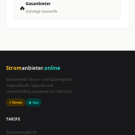
Gasanbieter
🔥
Günstige Gastarife
Strom
anbieter
.online
Kostenloser Strom- und Gasvergleich.
Tagesaktuell, regional und
unverbindlich, powered by CHECK24.
⚡ Strom
🔥 Gas
TARIFE
Stromvergleich