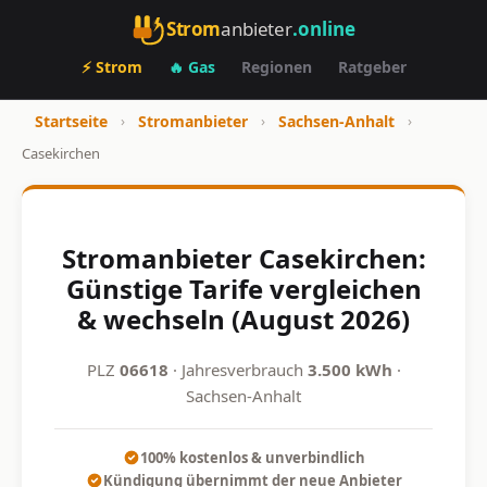
Strom
anbieter
.online
⚡ Strom
🔥 Gas
Regionen
Ratgeber
Startseite
›
Stromanbieter
›
Sachsen-Anhalt
›
Casekirchen
Stromanbieter Casekirchen:
Günstige Tarife vergleichen
& wechseln (August 2026)
PLZ
06618
· Jahresverbrauch
3.500 kWh
·
Sachsen-Anhalt
100% kostenlos & unverbindlich
Kündigung übernimmt der neue Anbieter