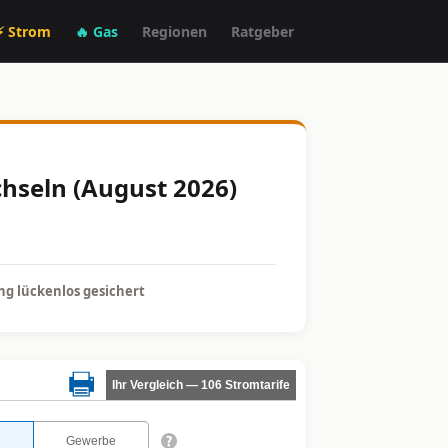
⚡ Strom
🔥 Gas
Regionen
Ratgeber
chseln (August 2026)
g lückenlos gesichert