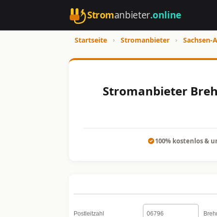
Strom
anbieter
.online
Startseite
›
Stromanbieter
›
Sachsen-A
Stromanbieter Brehn
100% kostenlos & u