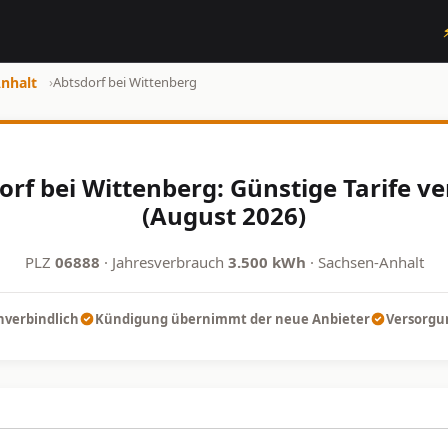
nhalt
›
Abtsdorf bei Wittenberg
rf bei Wittenberg: Günstige Tarife v
(August 2026)
PLZ
06888
· Jahresverbrauch
3.500 kWh
· Sachsen-Anhalt
nverbindlich
Kündigung übernimmt der neue Anbieter
Versorgun