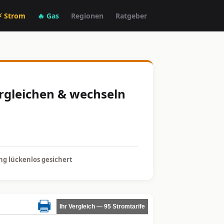
⚡ Strom
🔥 Gas
Regionen
Ratgeber
ergleichen & wechseln
g lückenlos gesichert