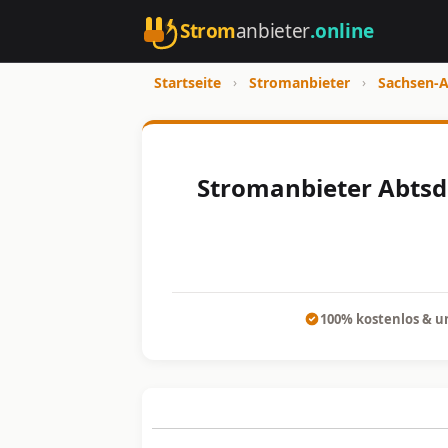
Strom
anbieter
.online
Startseite
›
Stromanbieter
›
Sachsen-A
Stromanbieter Abtsdo
100% kostenlos & u