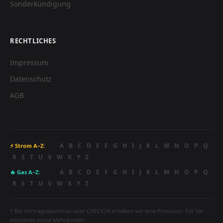
Sonderkündigung
RECHTLICHES
Impressum
Datenschutz
AGB
A
B
C
D
E
F
G
H
I
J
K
L
M
N
O
P
Q
⚡ Strom A–Z:
R
S
T
U
V
W
X
Y
Z
A
B
C
D
E
F
G
H
I
J
K
L
M
N
O
P
Q
🔥 Gas A–Z:
R
S
T
U
V
W
X
Y
Z
* Bei Vertragsabschluss über CHECK24 erhalten wir eine Provision. Für Sie
entstehen keine Mehrkosten.