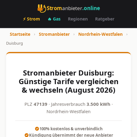
Strom
anbieter
.online
⚡ Strom
🔥 Gas
Regionen
Ratgeber
Startseite
›
Stromanbieter
›
Nordrhein-Westfalen
›
Duisburg
Stromanbieter Duisburg:
Günstige Tarife vergleichen
& wechseln (August 2026)
PLZ
47139
· Jahresverbrauch
3.500 kWh
·
Nordrhein-Westfalen
100% kostenlos & unverbindlich
Kündigung übernimmt der neue Anbieter