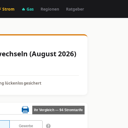
⚡ Strom
🔥 Gas
Regionen
Ratgeber
wechseln (August 2026)
g lückenlos gesichert