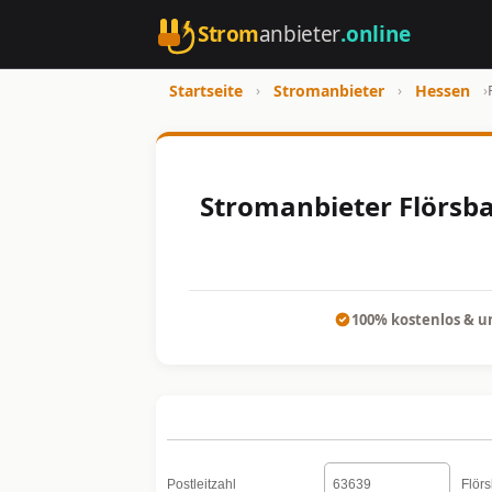
Strom
anbieter
.online
Startseite
›
Stromanbieter
›
Hessen
›
Stromanbieter Flörsba
100% kostenlos & u