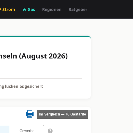
⚡ Strom
🔥 Gas
Regionen
Ratgeber
hseln (August 2026)
g lückenlos gesichert