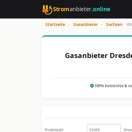
Strom
anbieter
.online
Startseite
›
Gasanbieter
›
Sachsen
›
Dr
Gasanbieter Dresde
100% kostenlos & u