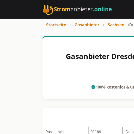
Strom
anbieter
.online
Startseite
›
Gasanbieter
›
Sachsen
›
Dr
Gasanbieter Dresde
100% kostenlos & u