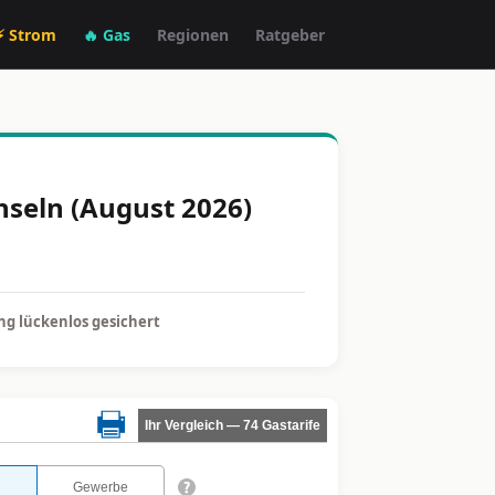
⚡ Strom
🔥 Gas
Regionen
Ratgeber
hseln (August 2026)
g lückenlos gesichert