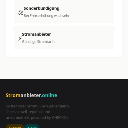
Sonderkündigung
⚖️
Bei Preiserhöhung wechseln
Stromanbieter
⚡
Günstige Stromtarife
Strom
anbieter
.online
Kostenloser Strom- und Gasvergleich.
Tagesaktuell, regional und
unverbindlich, powered by CHECK24.
⚡ Strom
🔥 Gas