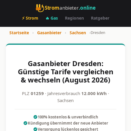
Strom
anbieter
.online
⚡ Strom
🔥 Gas
Regionen
Ratgeber
Startseite
›
Gasanbieter
›
Sachsen
›
Dresden
Gasanbieter Dresden:
Günstige Tarife vergleichen
& wechseln (August 2026)
PLZ
01259
· Jahresverbrauch
12.000 kWh
·
Sachsen
100% kostenlos & unverbindlich
Kündigung übernimmt der neue Anbieter
Versorgung lückenlos gesichert