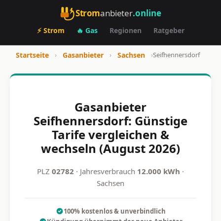
Strom
anbieter
.online
⚡ Strom
🔥 Gas
Regionen
Ratgeber
Startseite
›
Gasanbieter
›
Sachsen
›
Seifhennersdorf
Gasanbieter
Seifhennersdorf: Günstige
Tarife vergleichen &
wechseln (August 2026)
PLZ
02782
· Jahresverbrauch
12.000 kWh
·
Sachsen
100% kostenlos & unverbindlich