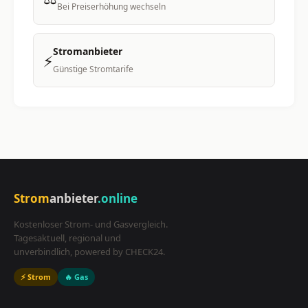
Bei Preiserhöhung wechseln
Stromanbieter
⚡
Günstige Stromtarife
Strom
anbieter
.online
Kostenloser Strom- und Gasvergleich.
Tagesaktuell, regional und
unverbindlich, powered by CHECK24.
⚡ Strom
🔥 Gas