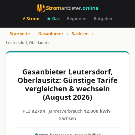
Strom
anbieter
.online
⚡ Strom
🔥 Gas
Regionen
Ratgeber
Startseite
›
Gasanbieter
›
Sachsen
›
Leutersdorf, Oberlausitz
Gasanbieter Leutersdorf,
Oberlausitz: Günstige Tarife
vergleichen & wechseln
(August 2026)
PLZ
02794
· Jahresverbrauch
12.000 kWh
·
Sachsen