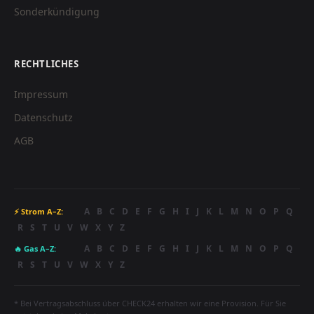
Sonderkündigung
RECHTLICHES
Impressum
Datenschutz
AGB
A
B
C
D
E
F
G
H
I
J
K
L
M
N
O
P
Q
⚡ Strom A–Z:
R
S
T
U
V
W
X
Y
Z
A
B
C
D
E
F
G
H
I
J
K
L
M
N
O
P
Q
🔥 Gas A–Z:
R
S
T
U
V
W
X
Y
Z
* Bei Vertragsabschluss über CHECK24 erhalten wir eine Provision. Für Sie