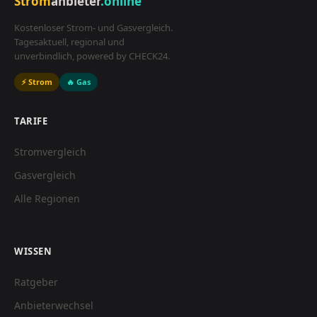
Strom
anbieter
.online
Kostenloser Strom- und Gasvergleich.
Tagesaktuell, regional und
unverbindlich, powered by CHECK24.
⚡ Strom
🔥 Gas
TARIFE
Stromvergleich
Gasvergleich
Alle Regionen
WISSEN
Ratgeber
Anbieterwechsel