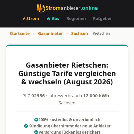
Strom
anbieter
.online
⚡ Strom
🔥 Gas
Regionen
Ratgeber
Startseite
›
Gasanbieter
›
Sachsen
›
Rietschen
Gasanbieter Rietschen:
Günstige Tarife vergleichen
& wechseln (August 2026)
PLZ
02956
· Jahresverbrauch
12.000 kWh
·
Sachsen
100% kostenlos & unverbindlich
Kündigung übernimmt der neue Anbieter
Versorgung lückenlos gesichert