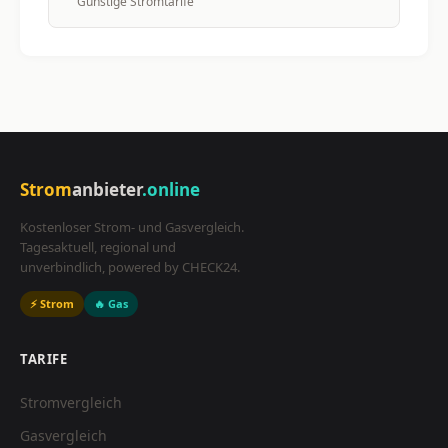
Günstige Stromtarife
Strom
anbieter
.online
Kostenloser Strom- und Gasvergleich.
Tagesaktuell, regional und
unverbindlich, powered by CHECK24.
⚡ Strom
🔥 Gas
TARIFE
Stromvergleich
Gasvergleich