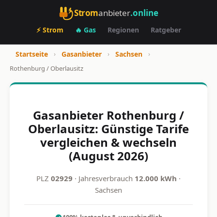
Strom
anbieter
.online
⚡ Strom
🔥 Gas
Regionen
Ratgeber
Startseite
›
Gasanbieter
›
Sachsen
›
Rothenburg / Oberlausitz
Gasanbieter Rothenburg /
Oberlausitz: Günstige Tarife
vergleichen & wechseln
(August 2026)
PLZ
02929
· Jahresverbrauch
12.000 kWh
·
Sachsen