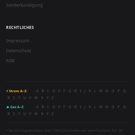
Sonderkündigung
RECHTLICHES
Impressum
Datenschutz
AGB
A
B
C
D
E
F
G
H
I
J
K
L
M
N
O
P
Q
⚡ Strom A–Z:
R
S
T
U
V
W
X
Y
Z
A
B
C
D
E
F
G
H
I
J
K
L
M
N
O
P
Q
🔥 Gas A–Z:
R
S
T
U
V
W
X
Y
Z
* Bei Vertragsabschluss über CHECK24 erhalten wir eine Provision. Für Sie