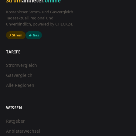
Strom
anbieter
.online
Kostenloser Strom- und Gasvergleich.
Tagesaktuell, regional und
unverbindlich, powered by CHECK24.
⚡ Strom
🔥 Gas
TARIFE
Stromvergleich
Gasvergleich
Alle Regionen
WISSEN
Ratgeber
Anbieterwechsel