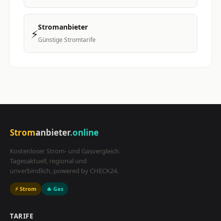
Stromanbieter
⚡
Günstige Stromtarife
Strom
anbieter
.online
Kostenloser Strom- und Gasvergleich.
Tagesaktuell, regional und
unverbindlich, powered by CHECK24.
⚡ Strom
🔥 Gas
TARIFE