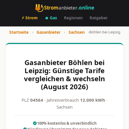
Strom
anbieter
.online
⚡ Strom
🔥 Gas
Regionen
Ratgeber
Startseite
›
Gasanbieter
›
Sachsen
›
Böhlen bei Leipzig
Gasanbieter Böhlen bei
Leipzig: Günstige Tarife
vergleichen & wechseln
(August 2026)
PLZ
04564
· Jahresverbrauch
12.000 kWh
·
Sachsen
100% kostenlos & unverbindlich