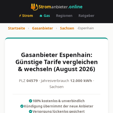
Strom
anbieter
.online
⚡ Strom
🔥 Gas
Regionen
Ratgeber
Startseite
›
Gasanbieter
›
Sachsen
›
Espenhain
Gasanbieter Espenhain:
Günstige Tarife vergleichen
& wechseln (August 2026)
PLZ
04579
· Jahresverbrauch
12.000 kWh
·
Sachsen
100% kostenlos & unverbindlich
Kündigung übernimmt der neue Anbieter
Versorgung lückenlos gesichert