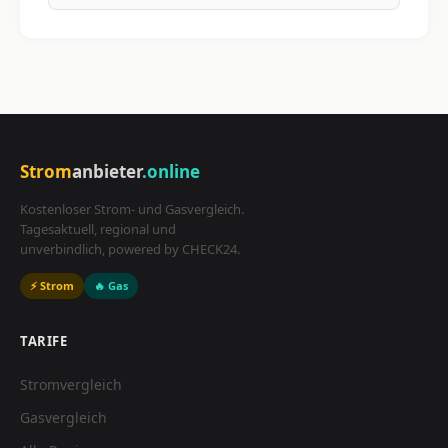
Strom
anbieter
.online
Kostenloser Strom- und Gasvergleich.
Tagesaktuell, regional und
unverbindlich, powered by CHECK24.
⚡ Strom
🔥 Gas
TARIFE
Stromvergleich
Gasvergleich