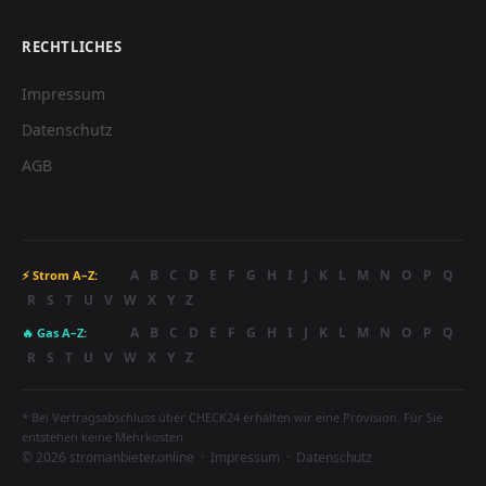
RECHTLICHES
Impressum
Datenschutz
AGB
A
B
C
D
E
F
G
H
I
J
K
L
M
N
O
P
Q
⚡ Strom A–Z:
R
S
T
U
V
W
X
Y
Z
A
B
C
D
E
F
G
H
I
J
K
L
M
N
O
P
Q
🔥 Gas A–Z:
R
S
T
U
V
W
X
Y
Z
* Bei Vertragsabschluss über CHECK24 erhalten wir eine Provision. Für Sie
entstehen keine Mehrkosten.
© 2026 stromanbieter.online ·
Impressum
·
Datenschutz