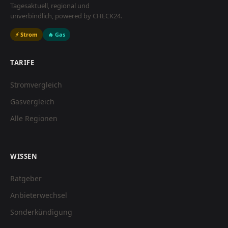
Tagesaktuell, regional und
unverbindlich, powered by CHECK24.
⚡ Strom
🔥 Gas
TARIFE
Stromvergleich
Gasvergleich
Alle Regionen
WISSEN
Ratgeber
Anbieterwechsel
Sonderkündigung