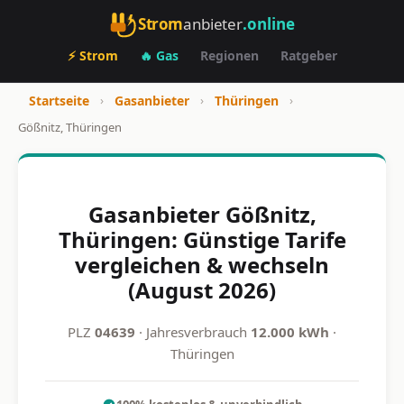
Strom
anbieter
.online
⚡ Strom
🔥 Gas
Regionen
Ratgeber
Startseite
›
Gasanbieter
›
Thüringen
›
Gößnitz, Thüringen
Gasanbieter Gößnitz,
Thüringen: Günstige Tarife
vergleichen & wechseln
(August 2026)
PLZ
04639
· Jahresverbrauch
12.000 kWh
·
Thüringen