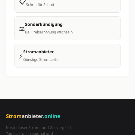
📋
Schritt für Schritt
Sonderkündigung
⚖️
Bei Preiserhöhung wechseln
Stromanbieter
⚡
Günstige Stromtarife
Strom
anbieter
.online
Kostenloser Strom- und Gasvergleich.
Tagesaktuell, regional und