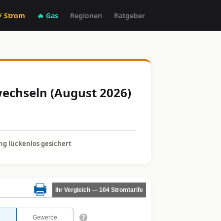
⚡ Strom
🔥 Gas
Regionen
Ratgeber
wechseln (August 2026)
g lückenlos gesichert