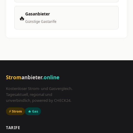
Gasanbieter
🔥
Günstige Gastarife
Strom
anbieter
.online
Kostenloser Strom- und Gasvergleich.
Tagesaktuell, regional und
unverbindlich, powered by CHECK24.
⚡ Strom
🔥 Gas
TARIFE