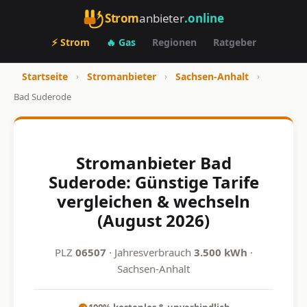
Strom
anbieter
.online
⚡ Strom
🔥 Gas
Regionen
Ratgeber
Startseite
›
Stromanbieter
›
Sachsen-Anhalt
›
Bad Suderode
Stromanbieter Bad
Suderode: Günstige Tarife
vergleichen & wechseln
(August 2026)
PLZ
06507
· Jahresverbrauch
3.500 kWh
·
Sachsen-Anhalt