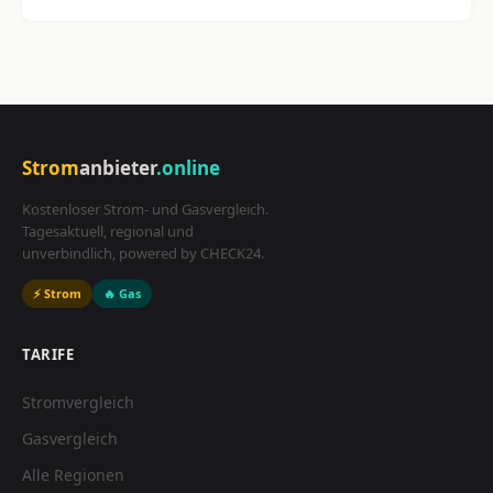
Strom
anbieter
.online
Kostenloser Strom- und Gasvergleich.
Tagesaktuell, regional und
unverbindlich, powered by CHECK24.
⚡ Strom
🔥 Gas
TARIFE
Stromvergleich
Gasvergleich
Alle Regionen