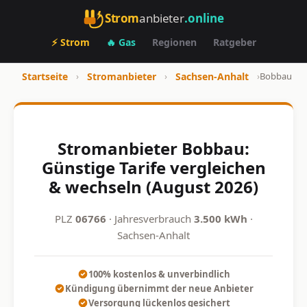
Strom
anbieter
.online
⚡ Strom
🔥 Gas
Regionen
Ratgeber
Startseite
›
Stromanbieter
›
Sachsen-Anhalt
›
Bobbau
Stromanbieter Bobbau:
Günstige Tarife vergleichen
& wechseln (August 2026)
PLZ
06766
· Jahresverbrauch
3.500 kWh
·
Sachsen-Anhalt
100% kostenlos & unverbindlich
Kündigung übernimmt der neue Anbieter
Versorgung lückenlos gesichert