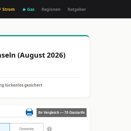
⚡ Strom
🔥 Gas
Regionen
Ratgeber
seln (August 2026)
g lückenlos gesichert