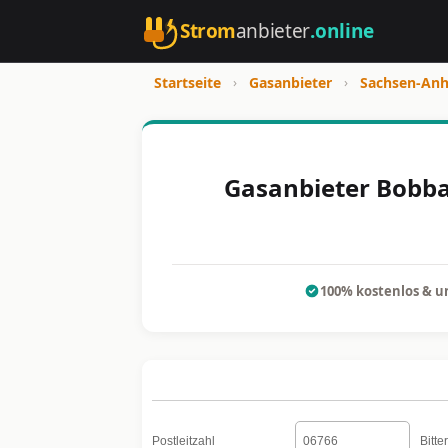
Strom
anbieter
.online
Startseite
›
Gasanbieter
›
Sachsen-Anh
Gasanbieter Bobbau
100% kostenlos & u