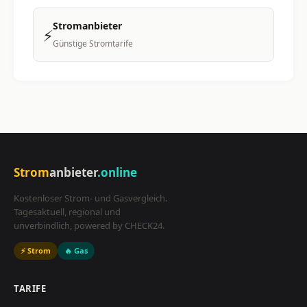
Stromanbieter
⚡
Günstige Stromtarife
Strom
anbieter
.online
Kostenloser Strom- und Gasvergleich.
Tagesaktuell, regional und
unverbindlich, powered by CHECK24.
⚡ Strom
🔥 Gas
TARIFE