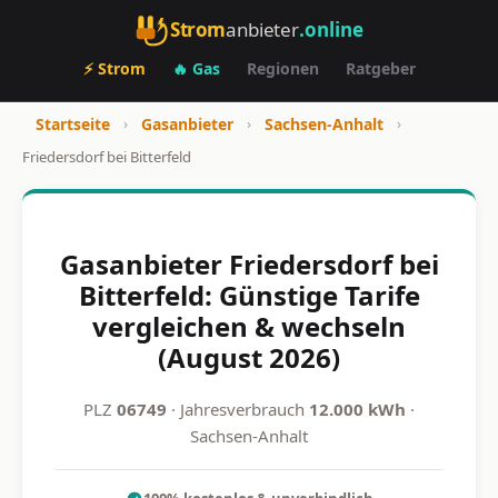
Strom
anbieter
.online
⚡ Strom
🔥 Gas
Regionen
Ratgeber
Startseite
›
Gasanbieter
›
Sachsen-Anhalt
›
Friedersdorf bei Bitterfeld
Gasanbieter Friedersdorf bei
Bitterfeld: Günstige Tarife
vergleichen & wechseln
(August 2026)
PLZ
06749
· Jahresverbrauch
12.000 kWh
·
Sachsen-Anhalt