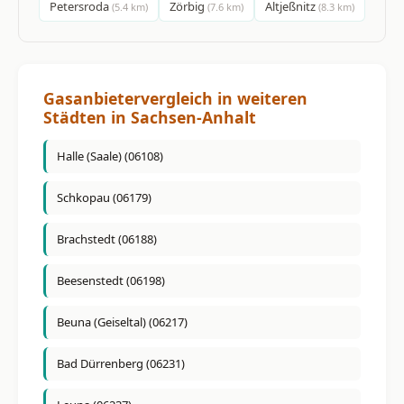
Petersroda
Zörbig
Altjeßnitz
(5.4 km)
(7.6 km)
(8.3 km)
Gasanbietervergleich in weiteren
Städten in Sachsen-Anhalt
Halle (Saale) (06108)
Schkopau (06179)
Brachstedt (06188)
Beesenstedt (06198)
Beuna (Geiseltal) (06217)
Bad Dürrenberg (06231)