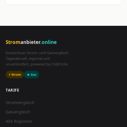
Strom
anbieter
.online
Kostenloser Strom- und Gasvergleich.
Tagesaktuell, regional und
unverbindlich, powered by CHECK24.
⚡ Strom
🔥 Gas
TARIFE
Stromvergleich
Gasvergleich
Alle Regionen