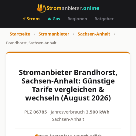
Strom
anbieter
.online
⚡ Strom
🔥 Gas
Regionen
Ratgeber
Startseite
›
Stromanbieter
›
Sachsen-Anhalt
›
Brandhorst, Sachsen-Anhalt
Stromanbieter Brandhorst,
Sachsen-Anhalt: Günstige
Tarife vergleichen &
wechseln (August 2026)
PLZ
06785
· Jahresverbrauch
3.500 kWh
·
Sachsen-Anhalt