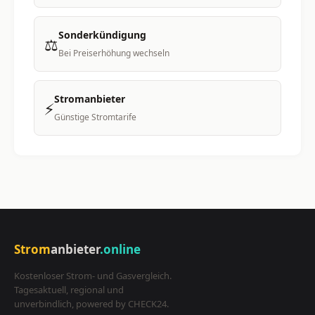
Sonderkündigung
⚖️
Bei Preiserhöhung wechseln
Stromanbieter
⚡
Günstige Stromtarife
Strom
anbieter
.online
Kostenloser Strom- und Gasvergleich.
Tagesaktuell, regional und
unverbindlich, powered by CHECK24.