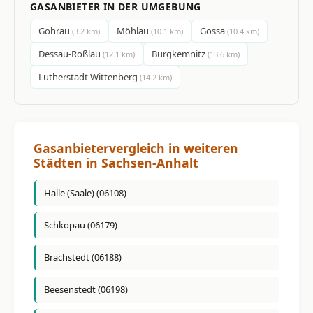
GASANBIETER IN DER UMGEBUNG
Gohrau
Möhlau
Gossa
(3.2 km)
(10.1 km)
(10.4 km)
Dessau-Roßlau
Burgkemnitz
(12.1 km)
(13.6 km)
Lutherstadt Wittenberg
(14.2 km)
Gasanbietervergleich in weiteren
Städten in Sachsen-Anhalt
Halle (Saale) (06108)
Schkopau (06179)
Brachstedt (06188)
Beesenstedt (06198)