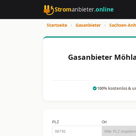
Strom
anbieter
.online
Startseite
›
Gasanbieter
›
Sachsen-Anh
Gasanbieter Möhlau
100% kostenlos & u