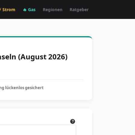
⚡ Strom
🔥 Gas
Regionen
Ratgeber
seln (August 2026)
g lückenlos gesichert