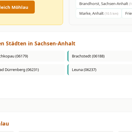
Brandhorst, Sachsen-Anhalt
(
leich Möhlau
Marke, Anhalt
Frie
(10.5 km)
en Städten in Sachsen-Anhalt
chkopau (06179)
Brachstedt (06188)
ad Dürrenberg (06231)
Leuna (06237)
hlau