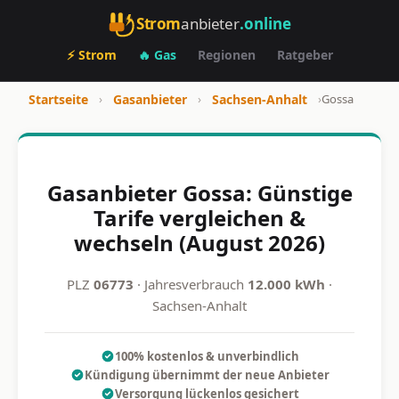
Strom
anbieter
.online
⚡ Strom
🔥 Gas
Regionen
Ratgeber
Startseite
›
Gasanbieter
›
Sachsen-Anhalt
›
Gossa
Gasanbieter Gossa: Günstige
Tarife vergleichen &
wechseln (August 2026)
PLZ
06773
· Jahresverbrauch
12.000 kWh
·
Sachsen-Anhalt
100% kostenlos & unverbindlich
Kündigung übernimmt der neue Anbieter
Versorgung lückenlos gesichert