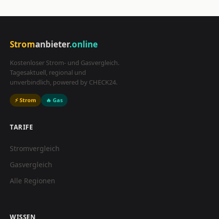
Strom
anbieter
.online
Kostenloser Strom- und Gasvergleich.
Tagesaktuell, regional und
unverbindlich, powered by CHECK24.
⚡ Strom
🔥 Gas
TARIFE
Stromvergleich
Gasvergleich
Alle Regionen
WISSEN