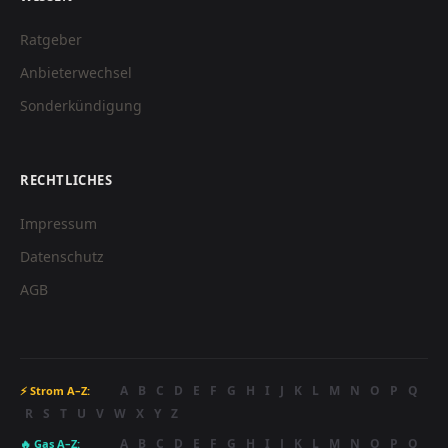
Ratgeber
Anbieterwechsel
Sonderkündigung
RECHTLICHES
Impressum
Datenschutz
AGB
A
B
C
D
E
F
G
H
I
J
K
L
M
N
O
P
Q
⚡ Strom A–Z:
R
S
T
U
V
W
X
Y
Z
A
B
C
D
E
F
G
H
I
J
K
L
M
N
O
P
Q
🔥 Gas A–Z: