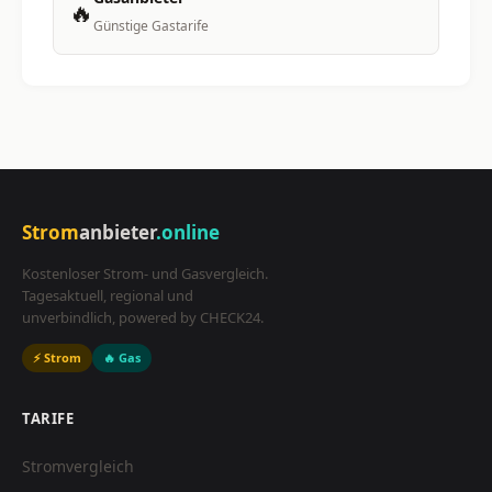
🔥
Günstige Gastarife
Strom
anbieter
.online
Kostenloser Strom- und Gasvergleich.
Tagesaktuell, regional und
unverbindlich, powered by CHECK24.
⚡ Strom
🔥 Gas
TARIFE
Stromvergleich