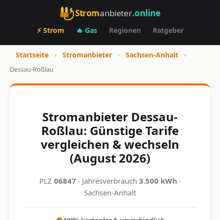
Strom
anbieter
.online
⚡ Strom
🔥 Gas
Regionen
Ratgeber
Startseite
›
Stromanbieter
›
Sachsen-Anhalt
›
Dessau-Roßlau
Stromanbieter Dessau-
Roßlau: Günstige Tarife
vergleichen & wechseln
(August 2026)
PLZ
06847
· Jahresverbrauch
3.500 kWh
·
Sachsen-Anhalt