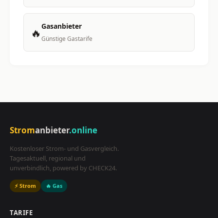
Gasanbieter
🔥
Günstige Gastarife
Strom
anbieter
.online
Kostenloser Strom- und Gasvergleich.
Tagesaktuell, regional und
unverbindlich, powered by CHECK24.
⚡ Strom
🔥 Gas
TARIFE