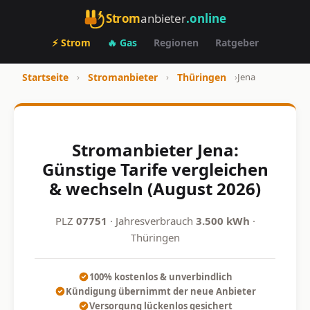
Strom
anbieter
.online
⚡ Strom
🔥 Gas
Regionen
Ratgeber
Startseite
›
Stromanbieter
›
Thüringen
›
Jena
Stromanbieter Jena:
Günstige Tarife vergleichen
& wechseln (August 2026)
PLZ
07751
· Jahresverbrauch
3.500 kWh
·
Thüringen
100% kostenlos & unverbindlich
Kündigung übernimmt der neue Anbieter
Versorgung lückenlos gesichert