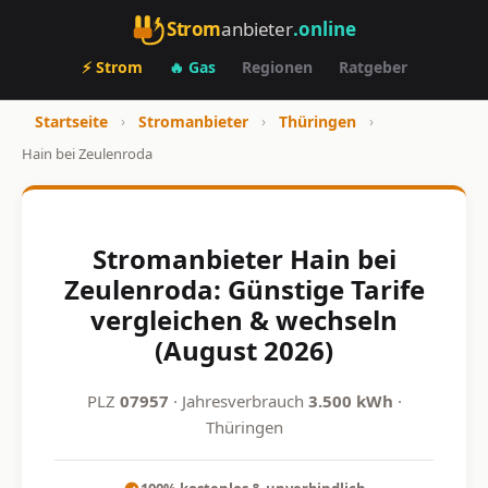
Strom
anbieter
.online
⚡ Strom
🔥 Gas
Regionen
Ratgeber
Startseite
›
Stromanbieter
›
Thüringen
›
Hain bei Zeulenroda
Stromanbieter Hain bei
Zeulenroda: Günstige Tarife
vergleichen & wechseln
(August 2026)
PLZ
07957
· Jahresverbrauch
3.500 kWh
·
Thüringen