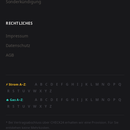
Sonderkündigung
RECHTLICHES
Impressum
Datenschutz
AGB
A
B
C
D
E
F
G
H
I
J
K
L
M
N
O
P
Q
⚡ Strom A–Z:
R
S
T
U
V
W
X
Y
Z
A
B
C
D
E
F
G
H
I
J
K
L
M
N
O
P
Q
🔥 Gas A–Z:
R
S
T
U
V
W
X
Y
Z
* Bei Vertragsabschluss über CHECK24 erhalten wir eine Provision. Für Sie
entstehen keine Mehrkosten.