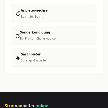
Anbieterwechsel
📋
Schritt für Schritt
Sonderkündigung
⚖️
Bei Preiserhöhung wechseln
Gasanbieter
🔥
Günstige Gastarife
Strom
anbieter
.online