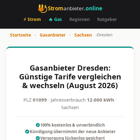
Strom
anbieter
.online
⚡ Strom
🔥 Gas
Regionen
Ratgeber
Startseite
›
Gasanbieter
›
Sachsen
›
Dresden
Gasanbieter Dresden:
Günstige Tarife vergleichen
& wechseln (August 2026)
PLZ
01099
· Jahresverbrauch
12.000 kWh
·
Sachsen
100% kostenlos & unverbindlich
Kündigung übernimmt der neue Anbieter
Versorgung lückenlos gesichert