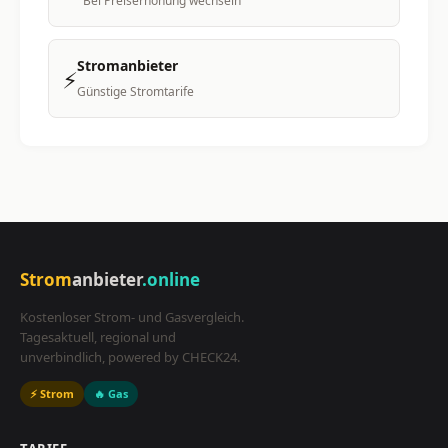
Bei Preiserhöhung wechseln
Stromanbieter
⚡
Günstige Stromtarife
Strom
anbieter
.online
Kostenloser Strom- und Gasvergleich.
Tagesaktuell, regional und
unverbindlich, powered by CHECK24.
⚡ Strom
🔥 Gas