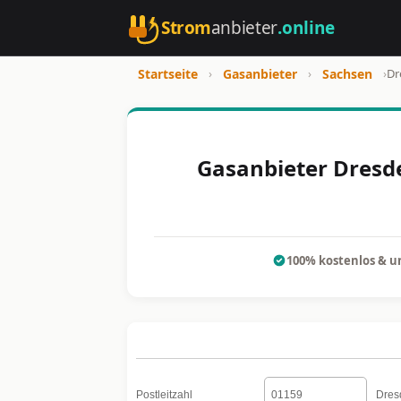
Strom
anbieter
.online
Startseite
›
Gasanbieter
›
Sachsen
›
Dr
Gasanbieter Dresde
100% kostenlos & u