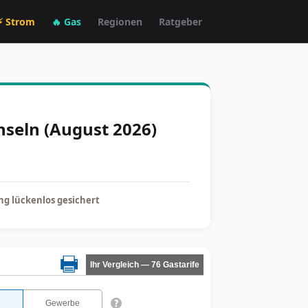
⚡ Strom
🔥 Gas
Regionen
Ratgeber
hseln (August 2026)
g lückenlos gesichert