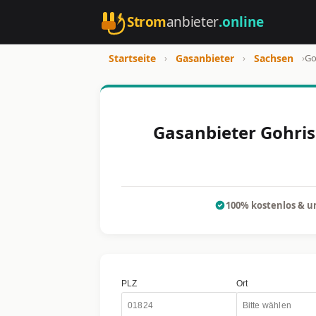
Strom
anbieter
.online
Startseite
›
Gasanbieter
›
Sachsen
›
Go
Gasanbieter Gohris
100% kostenlos & u