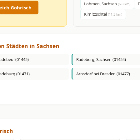
Lohmen, Sachsen
D
(6.8 km)
eich Gohrisch
Kirnitzschtal
(11.3 km)
en Städten in Sachsen
adebeul (01445)
Radeberg, Sachsen (01454)
adeburg (01471)
Arnsdorf bei Dresden (01477)
risch