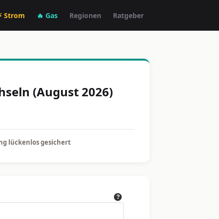
⚡ Strom
🔥 Gas
Regionen
Ratgeber
hseln (August 2026)
g lückenlos gesichert