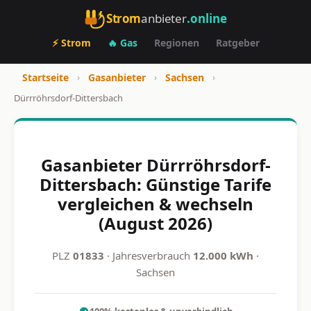
Strom
anbieter
.online
⚡ Strom
🔥 Gas
Regionen
Ratgeber
Startseite
›
Gasanbieter
›
Sachsen
›
Dürrröhrsdorf-Dittersbach
Gasanbieter Dürrröhrsdorf-
Dittersbach: Günstige Tarife
vergleichen & wechseln
(August 2026)
PLZ
01833
· Jahresverbrauch
12.000 kWh
·
Sachsen