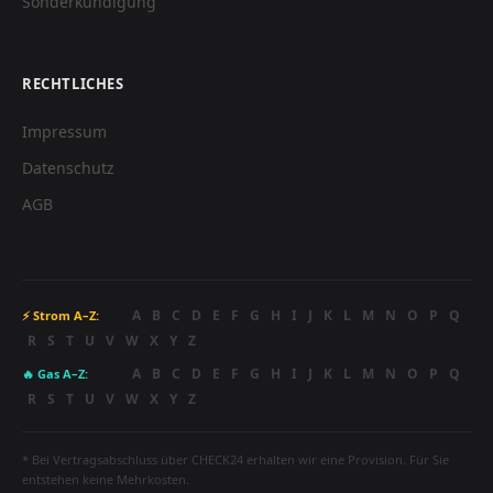
Sonderkündigung
RECHTLICHES
Impressum
Datenschutz
AGB
A
B
C
D
E
F
G
H
I
J
K
L
M
N
O
P
Q
⚡ Strom A–Z:
R
S
T
U
V
W
X
Y
Z
A
B
C
D
E
F
G
H
I
J
K
L
M
N
O
P
Q
🔥 Gas A–Z:
R
S
T
U
V
W
X
Y
Z
* Bei Vertragsabschluss über CHECK24 erhalten wir eine Provision. Für Sie
entstehen keine Mehrkosten.