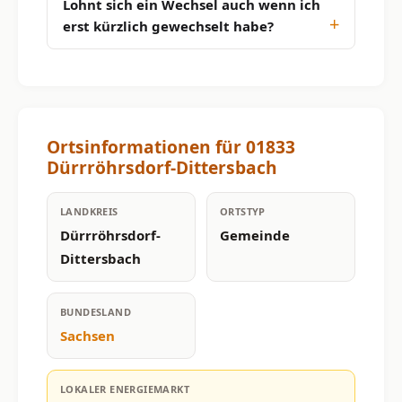
Lohnt sich ein Wechsel auch wenn ich
erst kürzlich gewechselt habe?
Ortsinformationen für 01833
Dürrröhrsdorf-Dittersbach
LANDKREIS
ORTSTYP
Dürrröhrsdorf-
Gemeinde
Dittersbach
BUNDESLAND
Sachsen
LOKALER ENERGIEMARKT