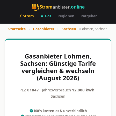
Strom
anbieter
.online
⚡ Strom
🔥 Gas
Regionen
Ratgeber
Startseite
›
Gasanbieter
›
Sachsen
›
Lohmen, Sachsen
Gasanbieter Lohmen,
Sachsen: Günstige Tarife
vergleichen & wechseln
(August 2026)
PLZ
01847
· Jahresverbrauch
12.000 kWh
·
Sachsen
100% kostenlos & unverbindlich