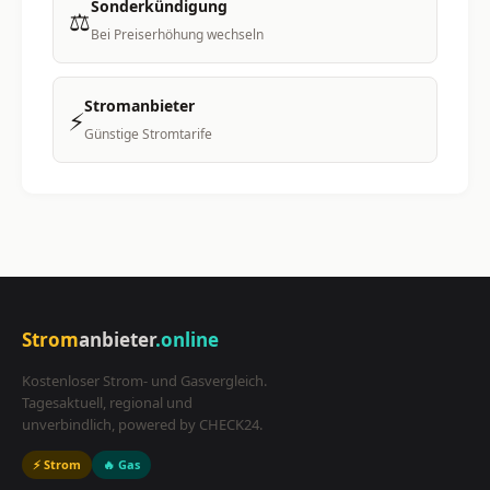
Sonderkündigung
⚖️
Bei Preiserhöhung wechseln
Stromanbieter
⚡
Günstige Stromtarife
Strom
anbieter
.online
Kostenloser Strom- und Gasvergleich.
Tagesaktuell, regional und
unverbindlich, powered by CHECK24.
⚡ Strom
🔥 Gas