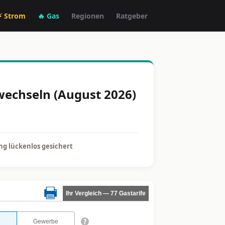
⚡ Strom
🔥 Gas
Regionen
Ratgeber
 wechseln (August 2026)
g lückenlos gesichert