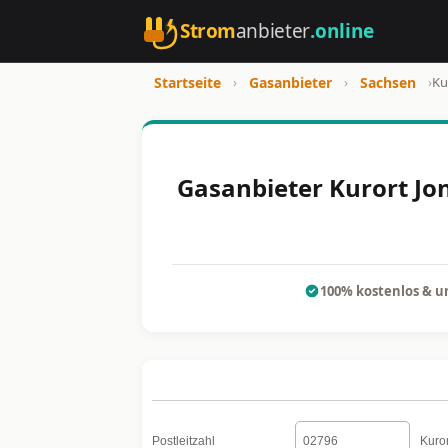
Strom
anbieter
.online
Startseite
›
Gasanbieter
›
Sachsen
›
Ku
Gasanbieter Kurort Jon
100% kostenlos & u