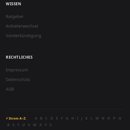
WISSEN
Ratgeber
Anbieterwechsel
Sonderkündigung
RECHTLICHES
Impressum
Datenschutz
AGB
A
B
C
D
E
F
G
H
I
J
K
L
M
N
O
P
Q
⚡ Strom A–Z:
R
S
T
U
V
W
X
Y
Z