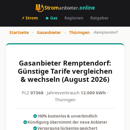
Strom
anbieter
.online
⚡ Strom
🔥 Gas
Regionen
Ratgeber
Startseite
›
Gasanbieter
›
Thüringen
›
Remptendorf
Gasanbieter Remptendorf:
Günstige Tarife vergleichen
& wechseln (August 2026)
PLZ
07368
· Jahresverbrauch
12.000 kWh
·
Thüringen
100% kostenlos & unverbindlich
Kündigung übernimmt der neue Anbieter
Versorgung lückenlos gesichert