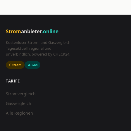
Strom
anbieter
.online
Kostenloser Strom- und Gasvergleich.
Tagesaktuell, regional und
unverbindlich, powered by CHECK24.
⚡ Strom
🔥 Gas
TARIFE
Stromvergleich
Gasvergleich
Alle Regionen