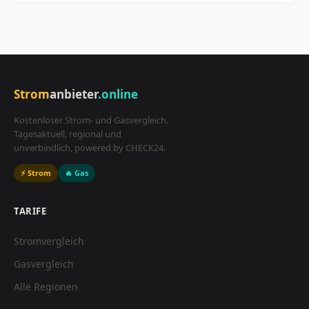
Strom
anbieter
.online
Kostenloser Strom- und Gasvergleich.
Tagesaktuell, regional und
unverbindlich, powered by CHECK24.
⚡ Strom
🔥 Gas
TARIFE
Stromvergleich
Gasvergleich
Alle Regionen