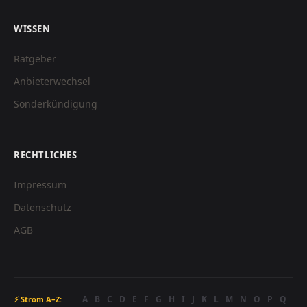
WISSEN
Ratgeber
Anbieterwechsel
Sonderkündigung
RECHTLICHES
Impressum
Datenschutz
AGB
A
B
C
D
E
F
G
H
I
J
K
L
M
N
O
P
Q
⚡ Strom A–Z: