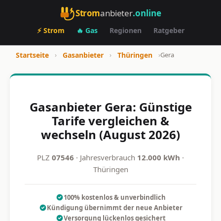
Strom
anbieter
.online
⚡ Strom
🔥 Gas
Regionen
Ratgeber
Startseite
›
Gasanbieter
›
Thüringen
›
Gera
Gasanbieter Gera: Günstige
Tarife vergleichen &
wechseln (August 2026)
PLZ
07546
· Jahresverbrauch
12.000 kWh
·
Thüringen
100% kostenlos & unverbindlich
Kündigung übernimmt der neue Anbieter
Versorgung lückenlos gesichert