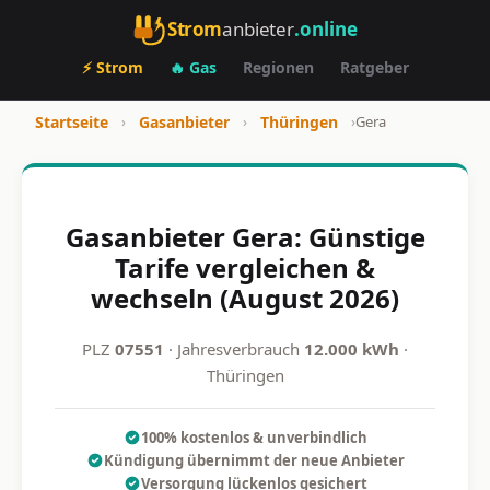
Strom
anbieter
.online
⚡ Strom
🔥 Gas
Regionen
Ratgeber
Startseite
›
Gasanbieter
›
Thüringen
›
Gera
Gasanbieter Gera: Günstige
Tarife vergleichen &
wechseln (August 2026)
PLZ
07551
· Jahresverbrauch
12.000 kWh
·
Thüringen
100% kostenlos & unverbindlich
Kündigung übernimmt der neue Anbieter
Versorgung lückenlos gesichert